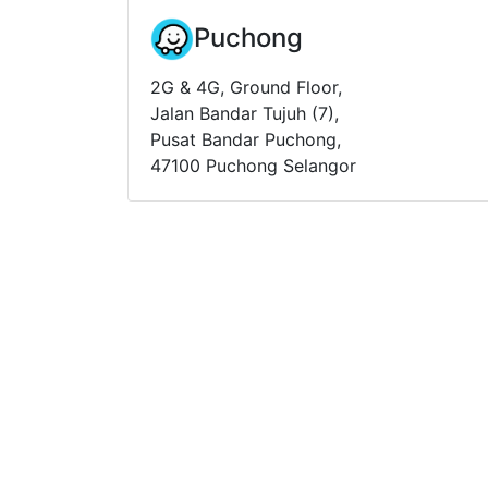
Puchong
2G & 4G, Ground Floor,
Jalan Bandar Tujuh (7),
Pusat Bandar Puchong,
47100 Puchong Selangor
我们的使命
积极勇于挑战现状，打破陈规，以创新方式实现
造一种在 Two in One 菜饭馆家用餐, 也像在
给于客户价格公道
多种新鲜菜肴选择
干净,卫生与舒适环境