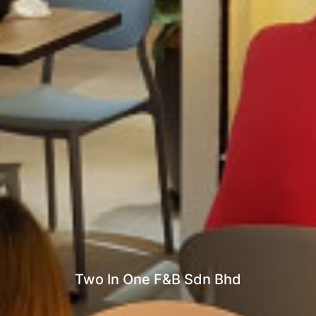
Two In One F&B Sdn Bhd